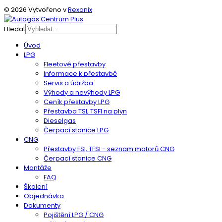
© 2026 Vytvořeno v
Rexonix
Hledat
Úvod
LPG
Fleetové přestavby
Informace k přestavbě
Servis a údržba
Výhody a nevýhody LPG
Ceník přestavby LPG
Přestavba TSI, TSFI na plyn
Dieselgas
Čerpací stanice LPG
CNG
Přestavby FSI, TFSI - seznam motorů CNG
Čerpací stanice CNG
Montáže
FAQ
Školení
Objednávka
Dokumenty
Pojištění LPG / CNG