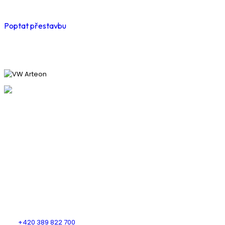
Poptat přestavbu
KDE NÁS NAJDETE
AUTOGAS CENTRUM PLUS s.r.o.
Heydukova 1650
Strakonice
386 01
KONTAKTUJTE NÁS
Tel.:
+420 389 822 700