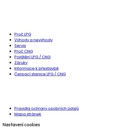
Poptat u nás přestavbu
MOHLO BY VÁS ZAJÍMAT
Proč LPG
Výhody a nevýhody
Servis
Proč CNG
Pojištění LPG / CNG
Záruky
Informace k přestavbě
Čerpací stanice LPG / CNG
DŮLEŽITÉ ODKAZY
Pravidla ochrany osobních údajů
Mapa stránek
Nastavení cookies