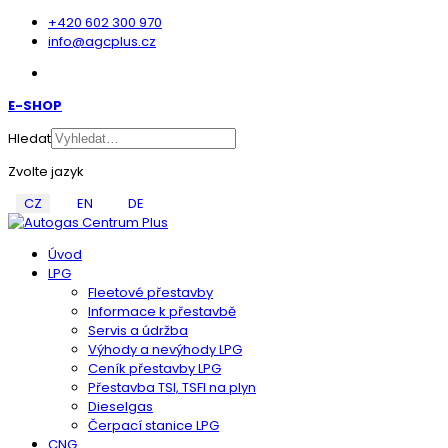
+420 602 300 970
info@agcplus.cz
E-SHOP
Hledat
Zvolte jazyk
CZ
EN
DE
Úvod
LPG
Fleetové přestavby
Informace k přestavbě
Servis a údržba
Výhody a nevýhody LPG
Ceník přestavby LPG
Přestavba TSI, TSFI na plyn
Dieselgas
Čerpací stanice LPG
CNG