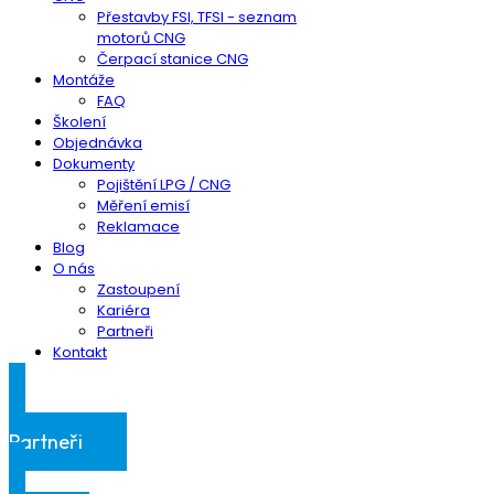
Přestavby FSI, TFSI - seznam
motorů CNG
Čerpací stanice CNG
Montáže
FAQ
Školení
Objednávka
Dokumenty
Pojištění LPG / CNG
Měření emisí
Reklamace
Blog
O nás
Zastoupení
Kariéra
Partneři
Kontakt
Klientská sekce
Partneři