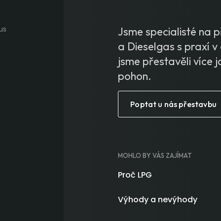
Jsme specialisté na
a Dieselgas s praxí v 
jsme přestavěli více j
pohon.
Poptat u nás přestavbu
MOHLO BY VÁS ZAJÍMAT
Proč LPG
Výhody a nevýhody