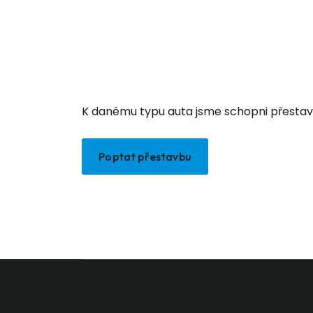
K danému typu auta jsme schopni přestav
Poptat přestavbu