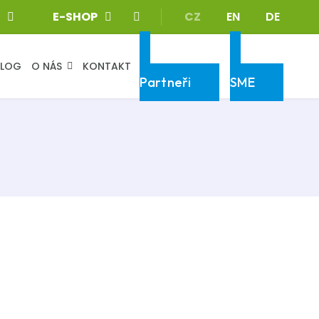
Zvolte jazyk
E-SHOP
CZ
EN
DE
BLOG
O NÁS
KONTAKT
Klientská sekce
Klientská sekce
Partneři
SME