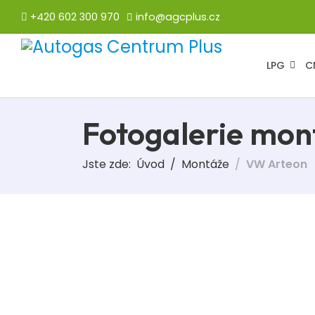
+420 602 300 970
info@agcplus.cz
LPG
C
Fotogalerie mon
Jste zde:
Úvod
Montáže
VW Arteon