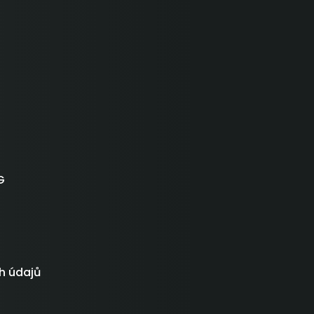
G
h údajů