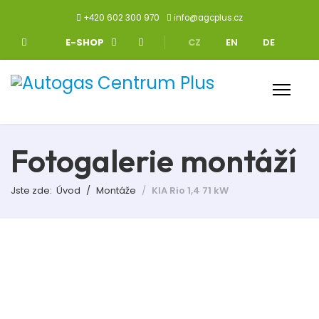
+420 602 300 970
info@agcplus.cz
Zvolte jazyk
E-SHOP
CZ
EN
DE
Fotogalerie montáží
Jste zde:
Úvod
Montáže
KIA Rio 1,4 71 kW