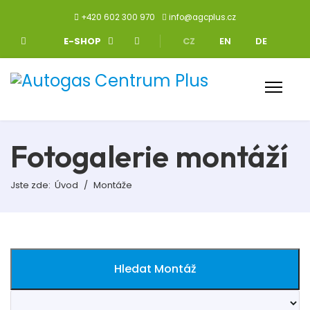
+420 602 300 970
info@agcplus.cz
Zvolte jazyk
E-SHOP
CZ
EN
DE
Fotogalerie montáží
Jste zde:
Úvod
Montáže
Hledat Montáž