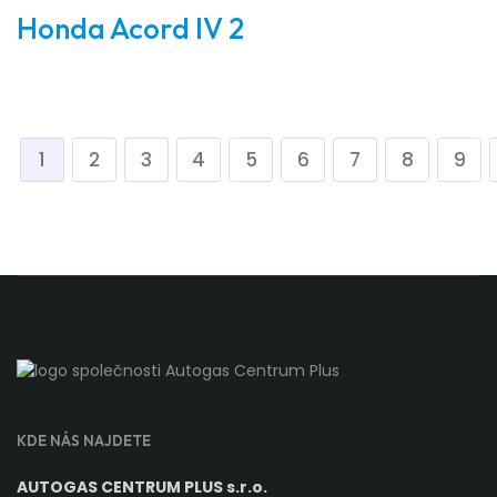
Honda Acord IV 2
1
2
3
4
5
6
7
8
9
KDE NÁS NAJDETE
AUTOGAS CENTRUM PLUS s.r.o.