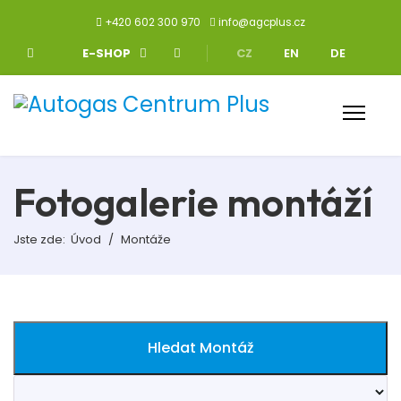
+420 602 300 970
info@agcplus.cz
Zvolte jazyk
E-SHOP
CZ
EN
DE
Fotogalerie montáží
Jste zde:
Úvod
Montáže
Hledat Montáž