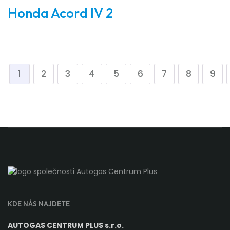
Honda Acord IV 2
1
2
3
4
5
6
7
8
9
KDE NÁS NAJDETE
AUTOGAS CENTRUM PLUS s.r.o.