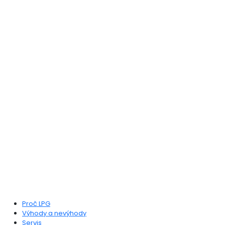
SLEDUJTE NÁS
fab fa-facebook-f
Jsme specialisté na přestavby automobilů na
LPG, CNG a Dieselgas s praxí v oboru více jak
24 let. Za tu dobu jsme přestavěli více jak 130
tisíc aut na alternativní pohon.
Poptat u nás přestavbu
MOHLO BY VÁS ZAJÍMAT
Proč LPG
Výhody a nevýhody
Servis