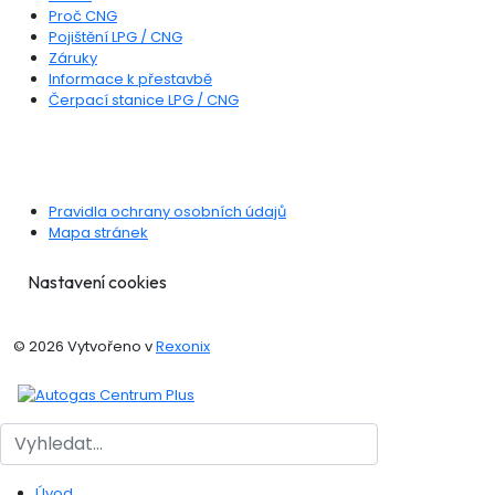
Proč CNG
Pojištění LPG / CNG
Záruky
Informace k přestavbě
Čerpací stanice LPG / CNG
DŮLEŽITÉ ODKAZY
Pravidla ochrany osobních údajů
Mapa stránek
Nastavení cookies
© 2026 Vytvořeno v
Rexonix
Hledat
Úvod