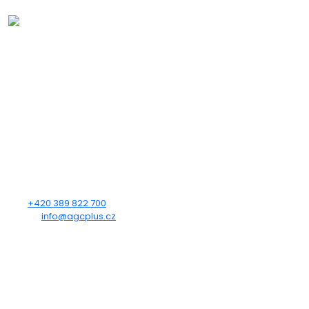
KDE NÁS NAJDETE
AUTOGAS CENTRUM PLUS s.r.o.
Heydukova 1650
Strakonice
386 01
KONTAKTUJTE NÁS
Tel.:
+420 389 822 700
E-mail:
info@agcplus.cz
OTEVÍRACÍ DOBA
Po - Pá: 7:00 - 12:00, 12:30 - 15:30
So - Ne: Zavřeno