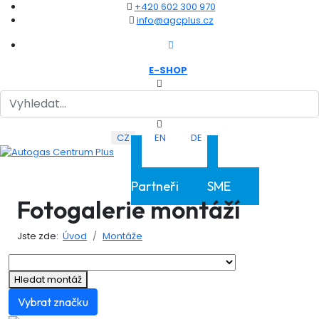
+420 602 300 970
info@agcplus.cz
E-SHOP
Hledat
Zvolte jazyk
CZ
EN
DE
Klientská sekce
Klientská sekce
Partneři
SME
Fotogalerie montáží
Jste zde:
Úvod
Montáže
Hledat montáž
Vybrat značku