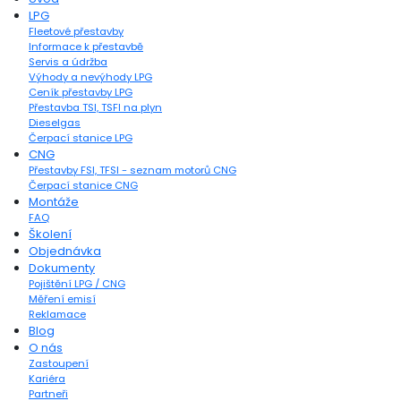
LPG
Fleetové přestavby
Informace k přestavbě
Servis a údržba
Výhody a nevýhody LPG
Ceník přestavby LPG
Přestavba TSI, TSFI na plyn
Dieselgas
Čerpací stanice LPG
CNG
Přestavby FSI, TFSI - seznam motorů CNG
Čerpací stanice CNG
Montáže
FAQ
Školení
Objednávka
Dokumenty
Pojištění LPG / CNG
Měření emisí
Reklamace
Blog
O nás
Zastoupení
Kariéra
Partneři