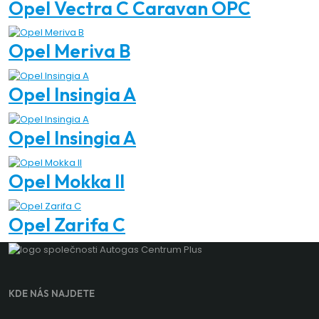
Opel Vectra C Caravan OPC
Opel Meriva B
Opel Insingia A
Opel Insingia A
Opel Mokka II
Opel Zarifa C
KDE NÁS NAJDETE