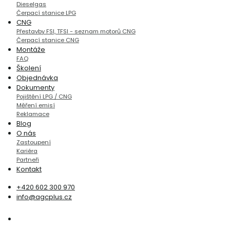
Dieselgas
Čerpací stanice LPG
CNG
Přestavby FSI, TFSI - seznam motorů CNG
Čerpací stanice CNG
Montáže
FAQ
Školení
Objednávka
Dokumenty
Pojištění LPG / CNG
Měření emisí
Reklamace
Blog
O nás
Zastoupení
Kariéra
Partneři
Kontakt
+420 602 300 970
info@agcplus.cz