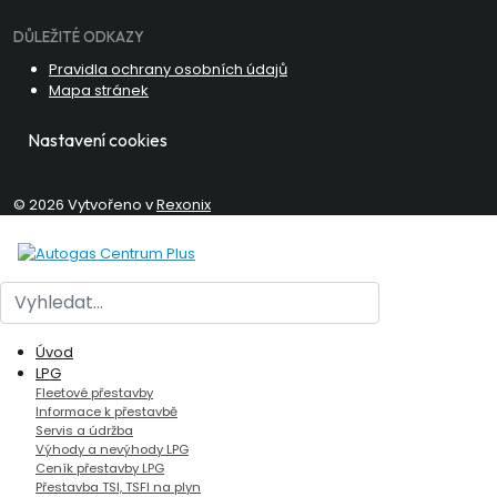
DŮLEŽITÉ ODKAZY
Pravidla ochrany osobních údajů
Mapa stránek
Nastavení cookies
© 2026 Vytvořeno v
Rexonix
Hledat
Úvod
LPG
Fleetové přestavby
Informace k přestavbě
Servis a údržba
Výhody a nevýhody LPG
Ceník přestavby LPG
Přestavba TSI, TSFI na plyn