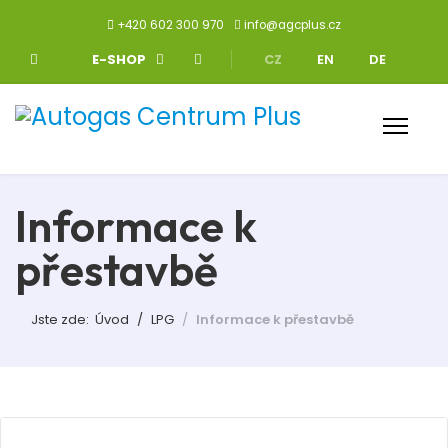
+420 602 300 970
info@agcplus.cz
Zvolte jazyk
E-SHOP
CZ
EN
DE
Informace k
přestavbě
Jste zde:
Úvod
LPG
Informace k přestavbě