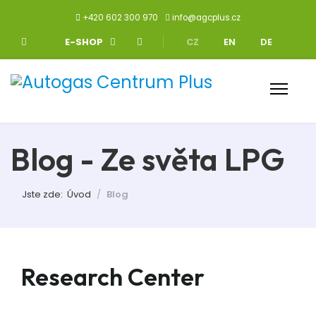
+420 602 300 970
info@agcplus.cz
Zvolte jazyk
E-SHOP
CZ
EN
DE
Blog - Ze světa LPG
Jste zde:
Úvod
Blog
Research Center