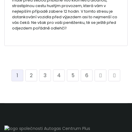
máte před sebou přibližně 1100 kilometrů dlouhou,
strastiplnou cestu hustým provozem, která vám v
nejlepším případě zabere 12 hodin. V tomto stresu je
dotankování vozidla před výjezdem asi to nejmenší co
vás čeká. Ne však pro vaši peněženku, té se ještě před
odjezdem pořádně odlehčí!
1
2
3
4
5
6