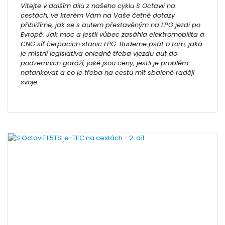
Vítejte v dalším dílu z našeho cyklu S Octavií na
cestách, ve kterém Vám na Vaše četné dotazy
přiblížíme, jak se s autem přestavěným na LPG jezdí po
Evropě. Jak moc a jestli vůbec zasáhla elektromobilita a
CNG síť čerpacích stanic LPG. Budeme psát o tom, jaká
je místní legislativa ohledně třeba vjezdu aut do
podzemních garáží, jaké jsou ceny, jestli je problém
natankovat a co je třeba na cestu mít sbalené raději
svoje.