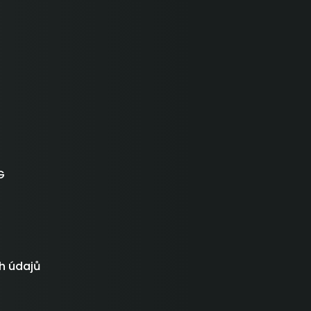
G
h údajů