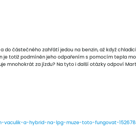
í a do částečného zahřátí jedou na benzin, až když chladic
kon je totiž podmíněn jeho odpařením s pomocím tepla mo
uje mnohokrát za jízdu? Na tyto i další otázky odpoví Mar
in-vaculik-a-hybrid-na-lpg-muze-toto-fungovat-152678