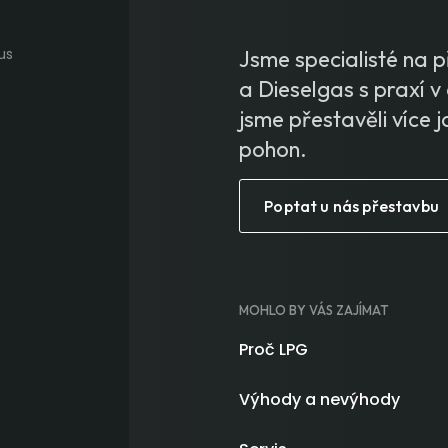
Jsme specialisté na
a Dieselgas s praxí v 
jsme přestavěli více j
pohon.
Poptat u nás přestavbu
MOHLO BY VÁS ZAJÍMAT
Proč LPG
Výhody a nevýhody