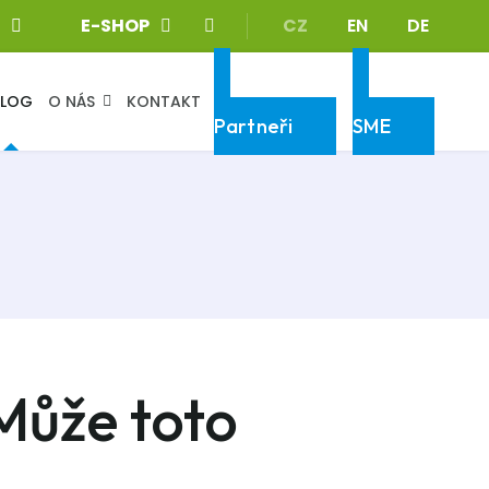
Zvolte jazyk
E-SHOP
CZ
EN
DE
BLOG
O NÁS
KONTAKT
Klientská sekce
Klientská sekce
Partneři
SME
Může toto