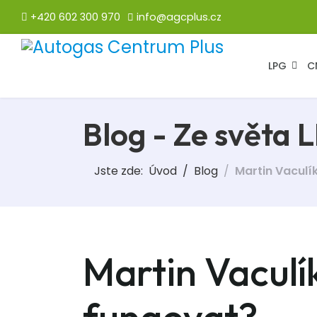
+420 602 300 970
info@agcplus.cz
LPG
C
Blog - Ze světa 
Jste zde:
Úvod
Blog
Martin Vaculí
Martin Vaculí