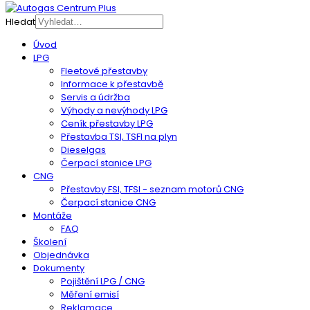
Hledat
Úvod
LPG
Fleetové přestavby
Informace k přestavbě
Servis a údržba
Výhody a nevýhody LPG
Ceník přestavby LPG
Přestavba TSI, TSFI na plyn
Dieselgas
Čerpací stanice LPG
CNG
Přestavby FSI, TFSI - seznam motorů CNG
Čerpací stanice CNG
Montáže
FAQ
Školení
Objednávka
Dokumenty
Pojištění LPG / CNG
Měření emisí
Reklamace