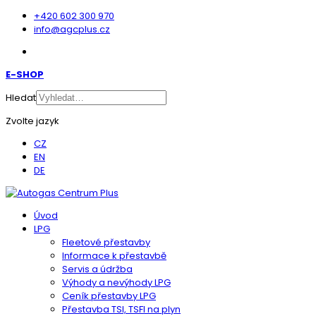
+420 602 300 970
info@agcplus.cz
E-SHOP
Hledat
Zvolte jazyk
CZ
EN
DE
Úvod
LPG
Fleetové přestavby
Informace k přestavbě
Servis a údržba
Výhody a nevýhody LPG
Ceník přestavby LPG
Přestavba TSI, TSFI na plyn