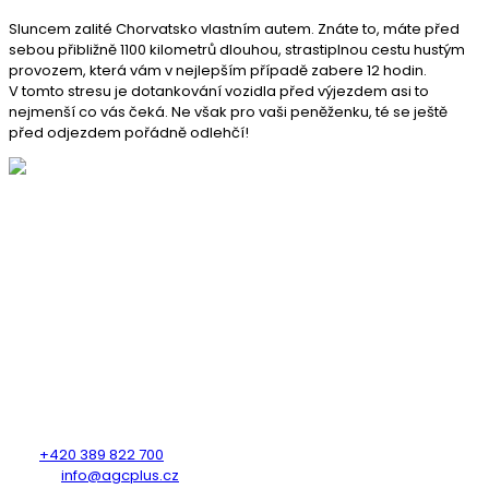
Sluncem zalité Chorvatsko vlastním autem. Znáte to, máte před
sebou přibližně 1100 kilometrů dlouhou, strastiplnou cestu hustým
provozem, která vám v nejlepším případě zabere 12 hodin.
V tomto stresu je dotankování vozidla před výjezdem asi to
nejmenší co vás čeká. Ne však pro vaši peněženku, té se ještě
před odjezdem pořádně odlehčí!
KDE NÁS NAJDETE
AUTOGAS CENTRUM PLUS s.r.o.
Heydukova 1650
Strakonice
386 01
KONTAKTUJTE NÁS
Tel.:
+420 389 822 700
E-mail:
info@agcplus.cz