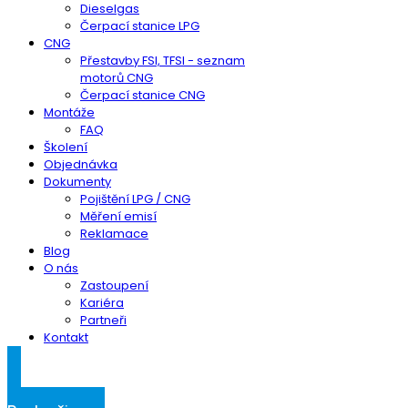
Dieselgas
Čerpací stanice LPG
CNG
Přestavby FSI, TFSI - seznam
motorů CNG
Čerpací stanice CNG
Montáže
FAQ
Školení
Objednávka
Dokumenty
Pojištění LPG / CNG
Měření emisí
Reklamace
Blog
O nás
Zastoupení
Kariéra
Partneři
Kontakt
Klientská sekce