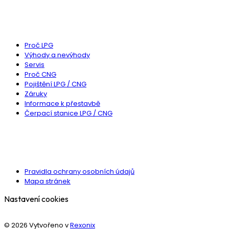
MOHLO BY VÁS ZAJÍMAT
Proč LPG
Výhody a nevýhody
Servis
Proč CNG
Pojištění LPG / CNG
Záruky
Informace k přestavbě
Čerpací stanice LPG / CNG
DŮLEŽITÉ ODKAZY
Pravidla ochrany osobních údajů
Mapa stránek
Nastavení cookies
© 2026 Vytvořeno v
Rexonix