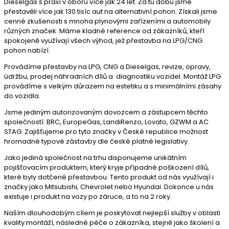
Dieselgas s praxí v oboru více jak 24 let. Za tu dobu jsme
přestavěli více jak 130 tisíc aut na alternativní pohon. Získali jsme
cenné zkušenosti s mnoha plynovými zařízeními a automobily
různých značek. Máme kladné reference od zákazníků, kteří
spokojeně využívají všech výhod, jež přestavba na LPG/CNG
pohon nabízí.
Provádíme přestavby na LPG, CNG a Dieselgas, revize, opravy,
údržbu, prodej náhradních dílů a diagnostiku vozidel. Montáž LPG
provádíme s velkým důrazem na estetiku a s minimálními zásahy
do vozidla.
Jsme jediným autorizovaným dovozcem a zástupcem těchto
společností: BRC, EuropeGas, LandiRenzo, Lovato, GZWM a AC
STAG. Zajišťujeme pro tyto značky v České republice možnost
hromadné typové zástavby dle české platné legislativy.
Jako jediná společnost na trhu disponujeme unikátním
pojišťovacím produktem, který kryje případné poškození dílů,
které byly dotčené přestavbou. Tento produkt od nás využívají i
značky jako Mitsubishi, Chevrolet nebo Hyundai. Dokonce u nás
existuje i produkt na vozy po záruce, a to na 2 roky.
Naším dlouhodobým cílem je poskytovat nejlepší služby v oblasti
kvality montáží, následné péče o zákazníka, stejně jako školení a