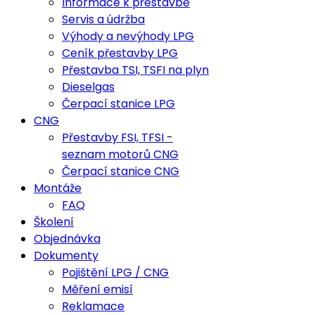
Informace k přestavbě
Servis a údržba
Výhody a nevýhody LPG
Ceník přestavby LPG
Přestavba TSI, TSFI na plyn
Dieselgas
Čerpací stanice LPG
CNG
Přestavby FSI, TFSI -
seznam motorů CNG
Čerpací stanice CNG
Montáže
FAQ
Školení
Objednávka
Dokumenty
Pojištění LPG / CNG
Měření emisí
Reklamace