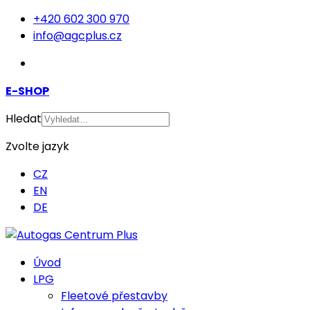
+420 602 300 970
info@agcplus.cz
E-SHOP
Hledat
Zvolte jazyk
CZ
EN
DE
Úvod
LPG
Fleetové přestavby