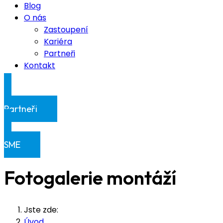
Blog
O nás
Zastoupení
Kariéra
Partneři
Kontakt
Klientská sekce
Partneři
Klientská sekce
SME
Fotogalerie montáží
Jste zde:
Úvod