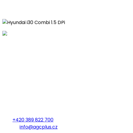
KDE NÁS NAJDETE
AUTOGAS CENTRUM PLUS s.r.o.
Heydukova 1650
Strakonice
386 01
KONTAKTUJTE NÁS
Tel.:
+420 389 822 700
E-mail:
info@agcplus.cz