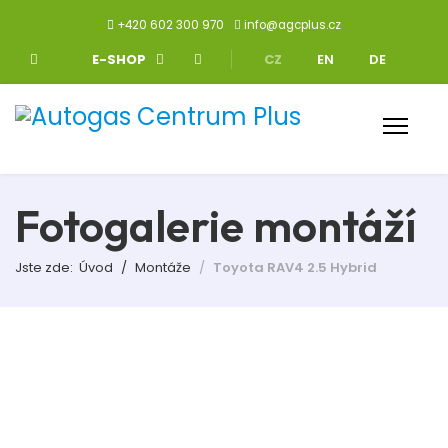
+420 602 300 970
info@agcplus.cz
Zvolte jazyk
E-SHOP
CZ
EN
DE
Fotogalerie montáží
Jste zde:
Úvod
Montáže
Toyota RAV4 2.5 Hybrid