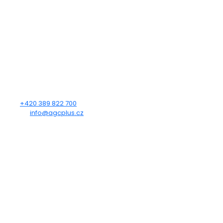
KDE NÁS NAJDETE
AUTOGAS CENTRUM PLUS s.r.o.
Heydukova 1650
Strakonice
386 01
KONTAKTUJTE NÁS
Tel.:
+420 389 822 700
E-mail:
info@agcplus.cz
OTEVÍRACÍ DOBA
Po - Pá: 7:00 - 12:00, 12:30 - 15:30
So - Ne: Zavřeno
SLEDUJTE NÁS