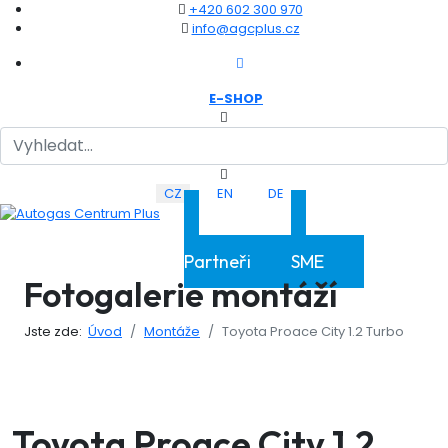
+420 602 300 970
info@agcplus.cz
E-SHOP
Hledat
Zvolte jazyk
CZ
EN
DE
Klientská sekce
Klientská sekce
Partneři
SME
Fotogalerie montáží
Jste zde:
Úvod
Montáže
Toyota Proace City 1.2 Turbo
Toyota Proace City 1.2