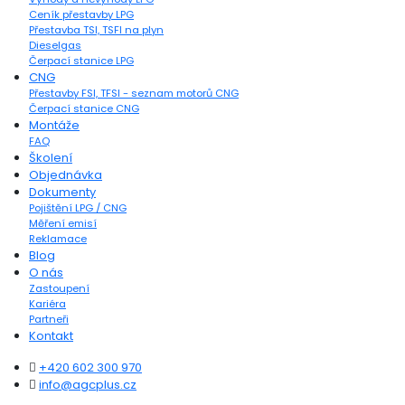
Ceník přestavby LPG
Přestavba TSI, TSFI na plyn
Dieselgas
Čerpací stanice LPG
CNG
Přestavby FSI, TFSI - seznam motorů CNG
Čerpací stanice CNG
Montáže
FAQ
Školení
Objednávka
Dokumenty
Pojištění LPG / CNG
Měření emisí
Reklamace
Blog
O nás
Zastoupení
Kariéra
Partneři
Kontakt
+420 602 300 970
info@agcplus.cz