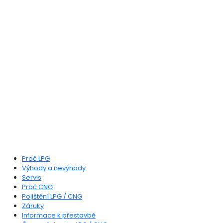
fab fa-facebook-f
Jsme specialisté na přestavby automobilů na
LPG, CNG a Dieselgas s praxí v oboru více jak
24 let. Za tu dobu jsme přestavěli více jak 130
tisíc aut na alternativní pohon.
Poptat u nás přestavbu
MOHLO BY VÁS ZAJÍMAT
Proč LPG
Výhody a nevýhody
Servis
Proč CNG
Pojištění LPG / CNG
Záruky
Informace k přestavbě