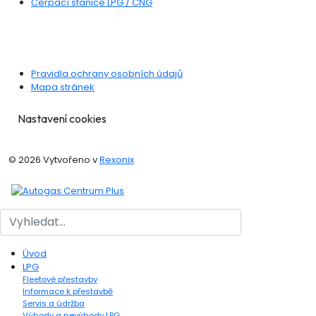
Čerpací stanice LPG / CNG
DŮLEŽITÉ ODKAZY
Pravidla ochrany osobních údajů
Mapa stránek
Nastavení cookies
© 2026 Vytvořeno v
Rexonix
Hledat
Úvod
LPG
Fleetové přestavby
Informace k přestavbě
Servis a údržba
Výhody a nevýhody LPG