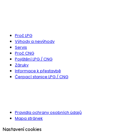
Poptat u nás přestavbu
MOHLO BY VÁS ZAJÍMAT
Proč LPG
Výhody a nevýhody
Servis
Proč CNG
Pojištění LPG / CNG
Záruky
Informace k přestavbě
Čerpací stanice LPG / CNG
DŮLEŽITÉ ODKAZY
Pravidla ochrany osobních údajů
Mapa stránek
Nastavení cookies