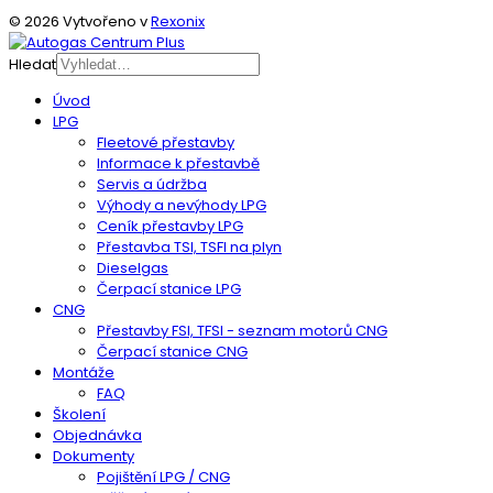
© 2026 Vytvořeno v
Rexonix
Hledat
Úvod
LPG
Fleetové přestavby
Informace k přestavbě
Servis a údržba
Výhody a nevýhody LPG
Ceník přestavby LPG
Přestavba TSI, TSFI na plyn
Dieselgas
Čerpací stanice LPG
CNG
Přestavby FSI, TFSI - seznam motorů CNG
Čerpací stanice CNG
Montáže
FAQ
Školení
Objednávka
Dokumenty
Pojištění LPG / CNG