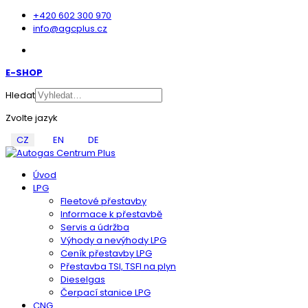
+420 602 300 970
info@agcplus.cz
E-SHOP
Hledat
Zvolte jazyk
CZ
EN
DE
Úvod
LPG
Fleetové přestavby
Informace k přestavbě
Servis a údržba
Výhody a nevýhody LPG
Ceník přestavby LPG
Přestavba TSI, TSFI na plyn
Dieselgas
Čerpací stanice LPG
CNG