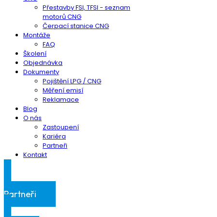
Přestavby FSI, TFSI - seznam
motorů CNG
Čerpací stanice CNG
Montáže
FAQ
Školení
Objednávka
Dokumenty
Pojištění LPG / CNG
Měření emisí
Reklamace
Blog
O nás
Zastoupení
Kariéra
Partneři
Kontakt
Klientská sekce
Partneři