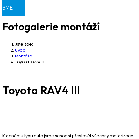
Klientská sekce
SME
Fotogalerie montáží
Jste zde:
Úvod
Montáže
Toyota RAV4 III
Toyota RAV4 III
K danému typu auta jsme schopni přestavět všechny motorizace.