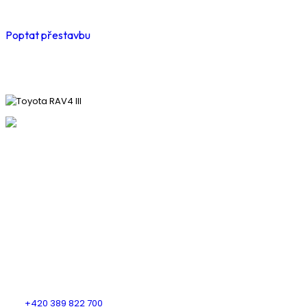
Poptat přestavbu
KDE NÁS NAJDETE
AUTOGAS CENTRUM PLUS s.r.o.
Heydukova 1650
Strakonice
386 01
KONTAKTUJTE NÁS
Tel.:
+420 389 822 700