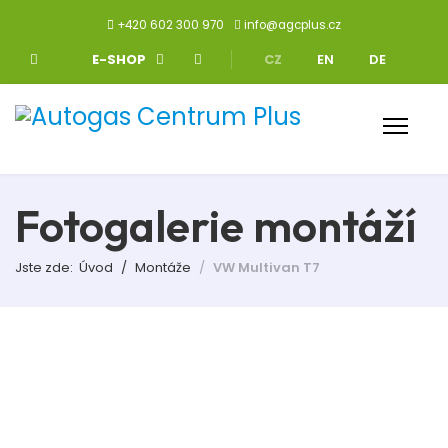
+420 602 300 970
info@agcplus.cz
Zvolte jazyk
E-SHOP
CZ
EN
DE
Fotogalerie montáží
Jste zde:
Úvod
Montáže
VW Multivan T7